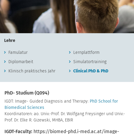
Lehre
Famulatur
Lernplattform
Diplomarbeit
Simulatortraining
Klinisch praktisches Jahr
Clinical PhD & PhD
PhD- Studium (Q094)
IGDT: Image- Guided Diagnosis and Therapy:
PhD School for
Biomedical Sciences
Koordinatoren: ao. Univ.-Prof. Dr. Wolfgang Freysinger und Univ.-
Prof. Dr. Elke R. Gizewski, MHBA, EBIR
IGDT-Faculty:
https://biomed-phd.i-med.ac.at/image-