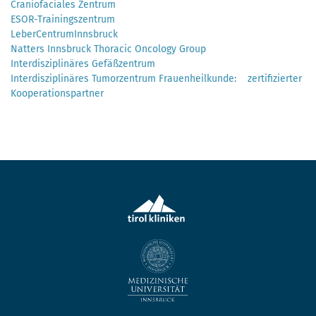
Craniofaciales Zentrum
ESOR-Trainingszentrum
LeberCentrumInnsbruck
Natters Innsbruck Thoracic Oncology Group
Interdisziplinäres Gefäßzentrum
Interdisziplinäres Tumorzentrum Frauenheilkunde:
zertifizierter
Kooperationspartner